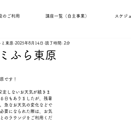
設のご利用
講座一覧（自主事業）
スケジ
っと東原
2025年8月14日
読了時間: 2分
ミふら東原
原です！
安定しないお天気が続きま
る日もありましたが、残暑
。急なお天気の変化などで
必要になられた際は、お気
とのラウンジをご利用くだ