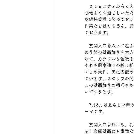
　コミュニティふらっと
心地よくお過ごしいただ
や維持管理に努めており
作業などはもちろん、館
ております。
　玄関入口を入って左手
の季節の壁面飾りを大き
めて、カラフルな色紙を
それを図案通りの絵に組
くこの大作、実は当館の
ています。スタッフの間
この壁面飾りの精巧さや
いております。
　7月8月は夏らしい海
ーマです。
　玄関入口以外にも、乳
ット文庫壁面にも素敵な