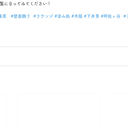
覧になってみてください！
東原
#壁面飾り
#ラウンジ
#涼み処
#木陰
#下井草
#阿佐ヶ谷
#