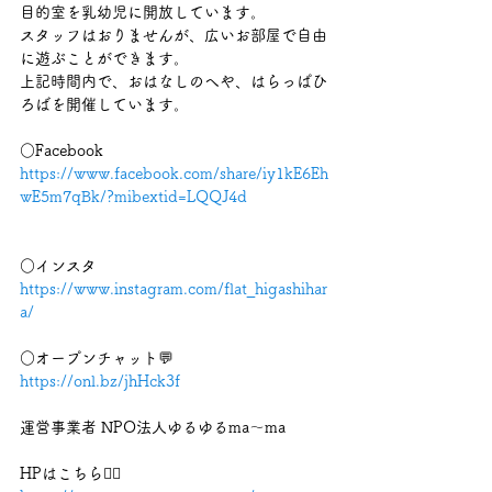
目的室を乳幼児に開放しています。
スタッフはおりませんが、広いお部屋で自由
に遊ぶことができます。
上記時間内で、おはなしのへや、はらっぱひ
ろばを開催しています。
○Facebook 
https://www.facebook.com/share/iy1kE6Eh
wE5m7qBk/?mibextid=LQQJ4d
○インスタ 
https://www.instagram.com/flat_higashihar
a/
○オープンチャット💬 
https://onl.bz/jhHck3f
運営事業者 NPO法人ゆるゆるma〜ma
HPはこちら💁‍♀️ 