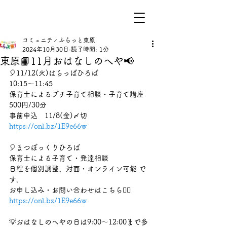
コミュニティふらっと東原
2024年10月30日
読了時間: 1分
東原📙11月おはなしのへや📢
🎈11/12(火)はらっぱひろば
10:15〜11:45
保育士によるプチ子育て相談・子育て講座
500円/30分
事前申込　11/8(金)〆切
https://onl.bz/1E9e66w
🎈まつぼっくりひろば
保育士による子育て・発達相談
日程を個別調整、対面・オンライン可能 で
す。
お申し込み・お問い合わせはこちら💁‍♀️
https://onl.bz/1E9e66w
💡おはなしのへやの日は9:00〜12:00まで多