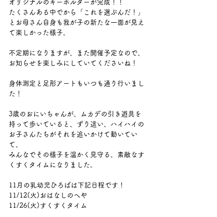
オリジナルのキーホルダーが完成！！
たくさんある中でから「これを選ぶんだ！」
とお母さん自身も我が子の新たな一面が見え
て楽しかった様子。
不定期になりますが、また開催予定なので、
お知らせを楽しみにしていてくださいね！
身体測定と足形アートもいつも通り行いまし
た！
3歳のおにいちゃんが、ムカデの引き遊具を
持って歩いていると、ずり這い、ハイハイの
お子さんたちがそれを追いかけて動いてい
て、
みんなでその様子を温かく見守る、素敵なす
くすくタイムになりました。
11月の乳幼児ひろばは下記日程です！
11/12(火)おはなしのへや
11/26(火)すくすくタイム