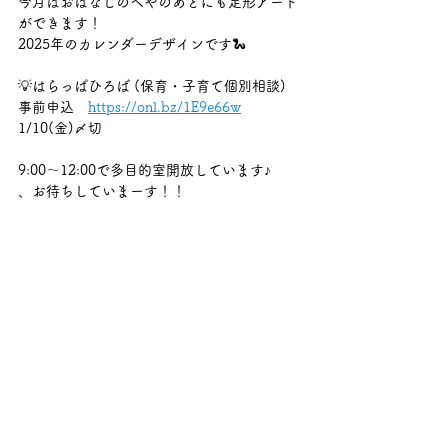
今月はおはなしのへやのあとにも足形アート
ができます！
2025年のカレンダーデザインです🐍
💡はらっぱひろば (保育・子育て個別相談)
事前申込　
https://onl.bz/1E9e66w
1/10(金)〆切
9:00〜12:00で多目的室開放しています♪
、お待ちしていまーす！！