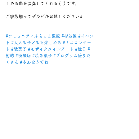
しめる曲を演奏してくれるそうです。
ご家族揃ってぜひぜひお越しください♬
#コミュニティふらっと東原
#杉並区
#イベン
ト
#大人も子どもも楽しめる
#ミニコンサー
ト
#駄菓子
#モザイクタイルアート
#縁日
#
射的
#模擬店
#焼き菓子
#プログラム盛りだ
くさん
#みんなきてね