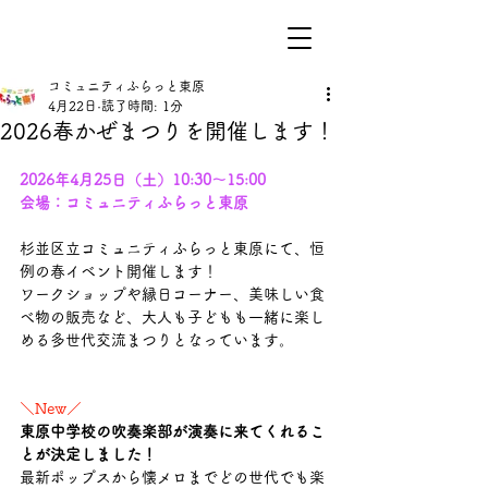
コミュニティふらっと東原
4月22日
読了時間: 1分
2026春かぜまつりを開催します！
2026年4月25日（土）10:30〜15:00
会場：コミュニティふらっと東原　
杉並区立コミュニティふらっと東原にて、恒
例の春イベント開催します！
ワークショップや縁日コーナー、美味しい食
べ物の販売など、大人も子どもも一緒に楽し
める
多世代交流まつり
となっています。
＼New／
東原中学校の吹奏楽部が演奏に来てくれるこ
とが決定しました！
最新ポップスから懐メロまでどの世代でも楽