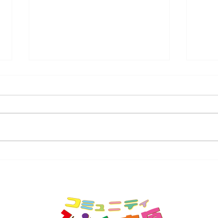
東原 ４月館だより
東原