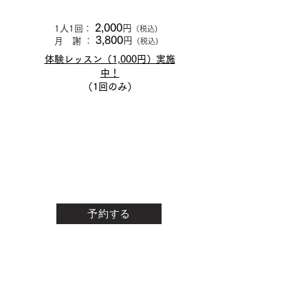
2,000
円
1人1回：
（税込)
3,800
円
月 謝 ：
（税込)
​体験レッスン（1,000円）実施
中！
​（1回のみ）
Reserve ✒︎
予約する
上のボタンをクリックすると専用の予約
フォームが開きます。
​体験レッスンの申し込みもこちらからで
きます。