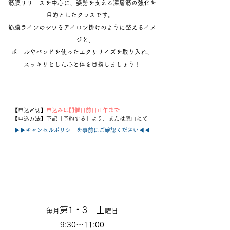
筋膜リリースを中心に、姿勢を支える深層筋の強化を
目的としたクラスです。
筋膜ラインのシワをアイロン掛けのように整えるイメ
ージと、
ポールやバンドを使ったエクササイズを取り入れ、
スッキリとした心と体を目指しましょう！
【申込〆切】
申込みは開催日前日正午まで
【申込方法】下記「予約する」より、または窓口にて
▶︎▶︎キャンセルポリシーを事前にご確認ください◀︎◀︎
Schedule
第1・3 土
毎月
曜日
9:30〜11:00