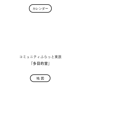
カレンダー
Place
⚑
​コミュニティふらっと東原
「
多目的室
」
地 図
Price
¥