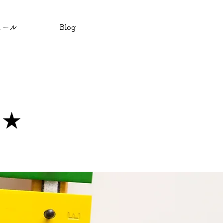
ュール
Blog
室★