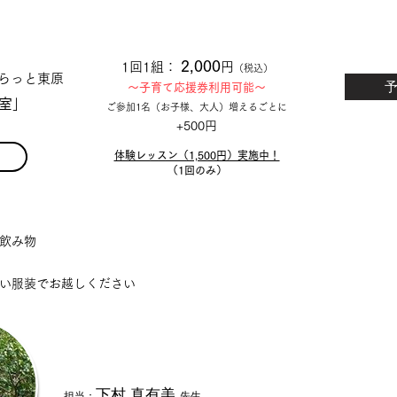
Place ⚑
Price
¥
2,
000
1回1組：
円
（税込）
ふらっと東原
〜子育て応援券利用可能〜
室
」
ご参加1名（お子様、
大人）増えるごとに
+500円
上のボタンを
予約フォーム
​体験レッスン（1,500円）実施中！
​体験レッスン
​（1回のみ）
らできます。
飲み物
い服装でお越しください
下村 真有美
​担当：
先生