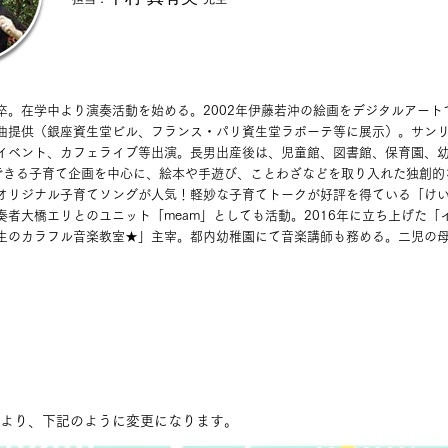
卒。在学中より演奏活動を始める。2002年伊藤若沖の絵画をデジタルアート
曲提供（銀座資生堂ビル、フランス・パリ資生堂ラボーテ等に展示）​。サン
イベント、カフェライブ等出演。長男出産後は、児童館、図書館、保育園、
できる子育て企画を中心に、絵本や手遊び、ことわざなどを取り入れた独創的
オリジナル子育てソングが人気！軽妙な子育てトークが好評を得ている「け
奏者大橋エリとのユニット「meam」としても活動。2016年に立ち上げた「
生のカラフル音楽教室★」主宰。都内幼稚園にて音楽講師も務める。二児の
7月より、下記のように変更になります。