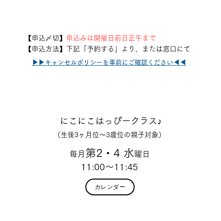
【申込〆切】
申込みは開催日前日正午まで
【申込方法】下記「予約する」より、または窓口にて
▶︎▶︎キャンセルポリシーを事前にご確認ください◀︎◀︎
Schedule
にこにこはっぴークラス♪
（生後3ヶ月位〜3歳位の親子対象）
第2
・4
水
毎月
曜日
11:00〜11:45
カレンダー