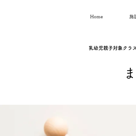
Home
施
乳幼児親子対象クラ
乳
ま