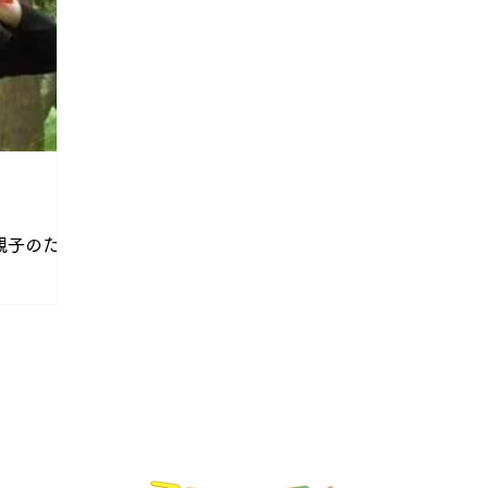
親子のた
す。 今日は
子さんと一
ッククラ
ふわベビー
？？★...