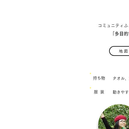
​コミュニティ
「
多目的
地 図
持ち物
タオル、
服 装
動きやす